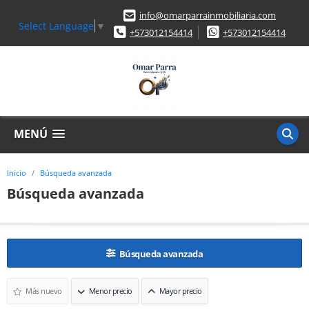
info@omarparrainmobiliaria.com
Select Language
▼
+573012154414
+573012154414
MENÚ
Inicio
Búsqueda avanzada
Búsqueda avanzada
Búsqueda avanzada
Más nuevo
Menor precio
Mayor precio