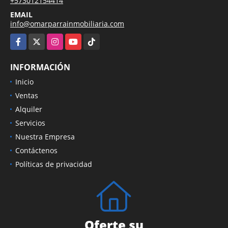
TELÉFONO
+573012154414
EMAIL
info@omarparrainmobiliaria.com
Facebook
X
Instagram
YouTube
TikTok
INFORMACIÓN
Inicio
Ventas
Alquiler
Servicios
Nuestra Empresa
Contáctenos
Políticas de privacidad