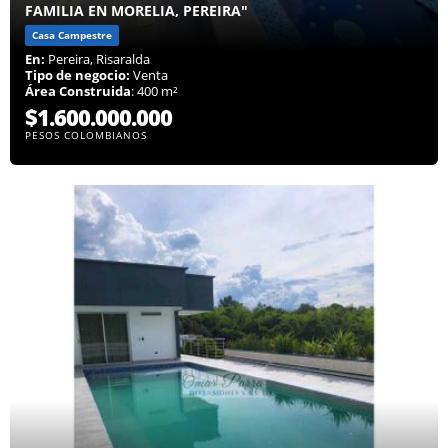
FAMILIA EN MORELIA, PEREIRA"
Casa Campestre
En:
Pereira, Risaralda
Tipo de negocio:
Venta
Área Construida
: 400 m²
$1.600.000.000
PESOS COLOMBIANOS