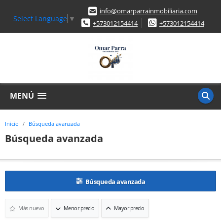
info@omarparrainmobiliaria.com
Select Language
▼
+573012154414
+573012154414
MENÚ
Inicio
Búsqueda avanzada
Búsqueda avanzada
Búsqueda avanzada
Más nuevo
Menor precio
Mayor precio