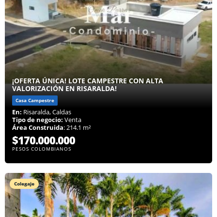
¡OFERTA ÚNICA! LOTE CAMPESTRE CON ALTA
VALORIZACIÓN EN RISARALDA!
Casa Campestre
En:
Risaralda, Caldas
Tipo de negocio:
Venta
Área Construida
: 214.1 m²
$170.000.000
PESOS COLOMBIANOS
Colegaje