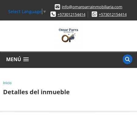
info@omarparrainmobiliaria.com
Select Language
▼
+573012154414
+573012154414
MENÚ
Inicio
Detalles del inmueble