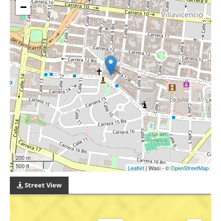
−
200 m
500 ft
Leaflet
| Wasi - ©
OpenStreetMap
Street View