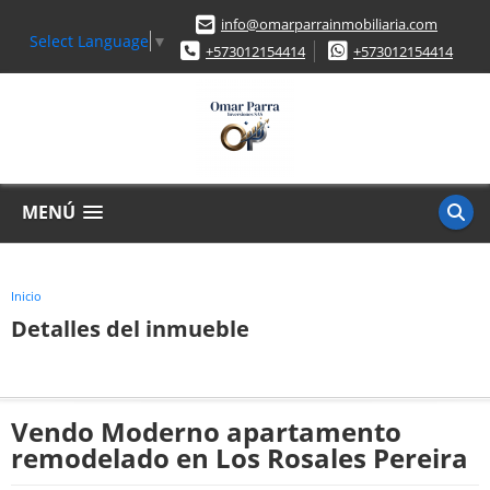
info@omarparrainmobiliaria.com
Select Language
▼
+573012154414
+573012154414
MENÚ
Inicio
Detalles del inmueble
Vendo Moderno apartamento
remodelado en Los Rosales Pereira