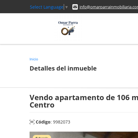
Select Language
▼
info@omarparrainmobiliaria.c
Inicio
Detalles del inmueble
Vendo apartamento de 106 m²
Centro
Código
: 9982073
Colegaje