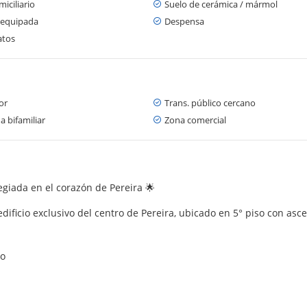
iciliario
Suelo de cerámica / mármol
 equipada
Despensa
atos
or
Trans. público cercano
a bifamiliar
Zona comercial
egiada en el corazón de Pereira 🌟
icio exclusivo del centro de Pereira, ubicado en 5° piso con ascen
ho