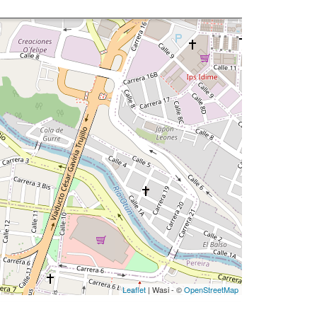
Leaflet
| Wasi - ©
OpenStreetMap