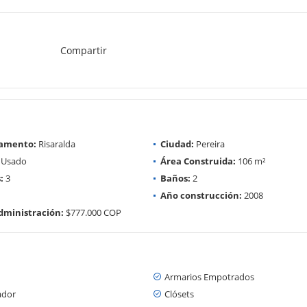
Compartir
amento:
Risaralda
Ciudad:
Pereira
Usado
Área Construida:
106 m²
:
3
Baños:
2
Año construcción:
2008
dministración:
$777.000 COP
Armarios Empotrados
ador
Clósets