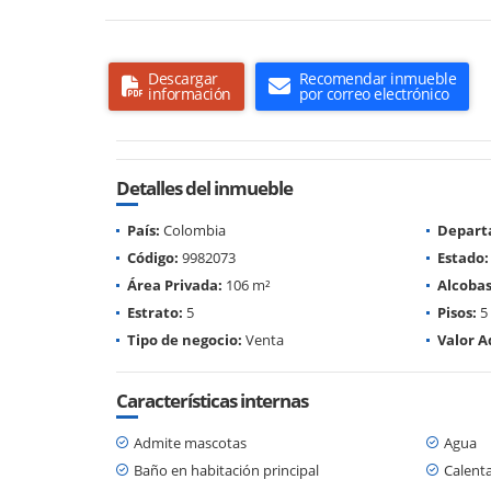
Descargar
Recomendar inmueble
información
por correo electrónico
Detalles del inmueble
País:
Colombia
Depart
Código:
9982073
Estado:
Área Privada:
106 m²
Alcobas
Estrato:
5
Pisos:
5
Tipo de negocio:
Venta
Valor A
Características internas
Admite mascotas
Agua
Baño en habitación principal
Calent