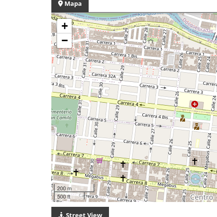
Mapa
+
−
200 m
500 ft
Street View