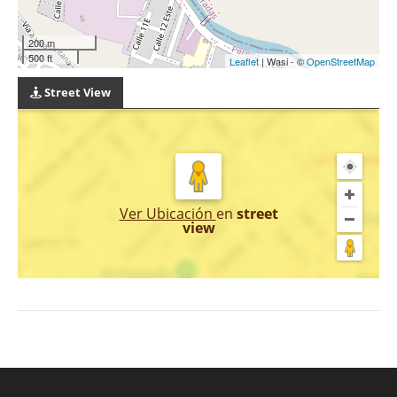
200 m
500 ft
Leaflet
| Wasi - ©
OpenStreetMap
Street View
Ver Ubicación
en
street
view