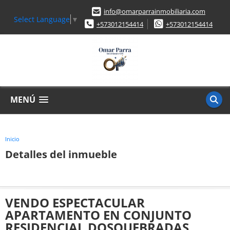
info@omarparrainmobiliaria.com
Select Language
▼
+573012154414
+573012154414
MENÚ
Inicio
Detalles del inmueble
VENDO ESPECTACULAR
APARTAMENTO EN CONJUNTO
RESIDENCIAL DOSQUEBRADAS