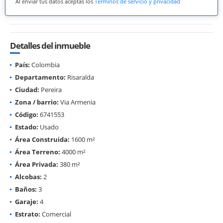
Al enviar tus datos aceptas los
Términos de servicio y privacidad
Detalles del inmueble
País:
Colombia
Departamento:
Risaralda
Ciudad:
Pereira
Zona / barrio:
Via Armenia
Código:
6741553
Estado:
Usado
Área Construida:
1600 m²
Área Terreno:
4000 m²
Área Privada:
380 m²
Alcobas:
2
Baños:
3
Garaje:
4
Estrato:
Comercial