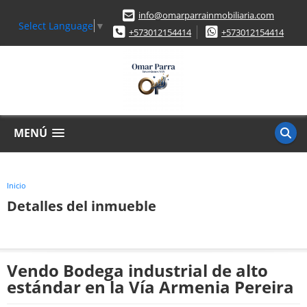
info@omarparrainmobiliaria.com
Select Language
▼
+573012154414
+573012154414
MENÚ
Inicio
Detalles del inmueble
Vendo Bodega industrial de alto
estándar en la Vía Armenia Pereira