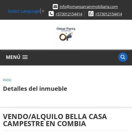
info@omarparrainmobiliaria.com
Select Language
▼
+573012154414
+573012154414
MENÚ
Inicio
Detalles del inmueble
VENDO/ALQUILO BELLA CASA
CAMPESTRE EN COMBIA