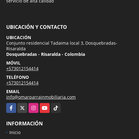
servicio de alta calidad
UBICACIÓN Y CONTACTO
UBICACIÓN
Conjunto residencial Tadaima local 3, Dosquebradas-
Risaralda
Dosquebradas - Risaralda - Colombia
MÓVIL
+573012154414
TELÉFONO
+573012154414
EMAIL
info@omarparrainmobiliaria.com
Facebook
X
Instagram
YouTube
TikTok
INFORMACIÓN
Inicio