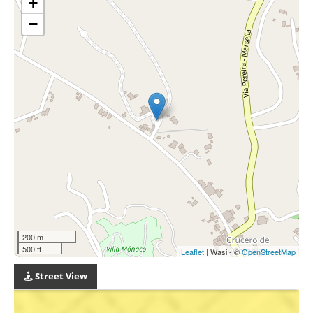
+
−
200 m
500 ft
Leaflet
| Wasi - ©
OpenStreetMap
Street View