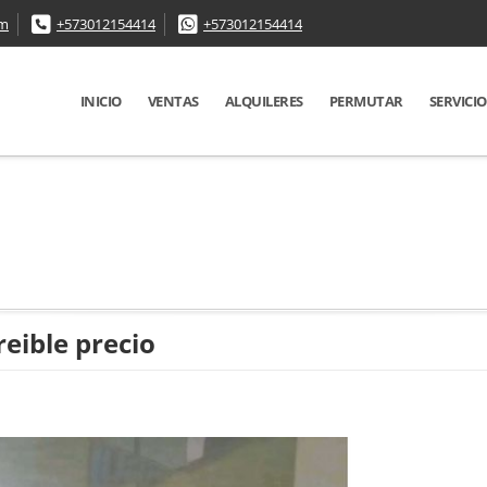
om
+573012154414
+573012154414
INICIO
VENTAS
ALQUILERES
PERMUTAR
SERVICIO
eible precio