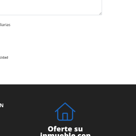
iarias
acidad
ÓN
Oferte su
inmueble con