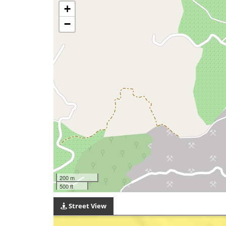
+
−
200 m
500 ft
Street View