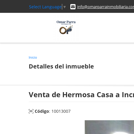
Select Language
▼
info@omarparrainmobiliaria.c
Inicio
Detalles del inmueble
Venta de Hermosa Casa a Incr
Código
: 10013007