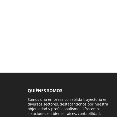
QUIÉNES SOMOS
Somos una empresa con sólida trayectoria en
diversos sectores, destacándonos por nuestra
objetividad y profesionalismo. Ofrecemos
soluciones en bienes raíces, contabilidad,