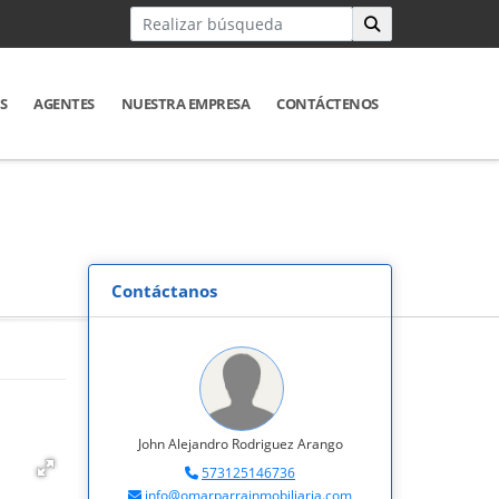
S
AGENTES
NUESTRA EMPRESA
CONTÁCTENOS
Contáctanos
John Alejandro Rodriguez Arango
573125146736
info@omarparrainmobiliaria.com