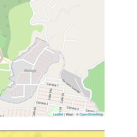
Leaflet
| Wasi - ©
OpenStreetMap