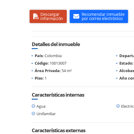
Descargar
Recomendar inmueble
información
por correo electrónico
Detalles del inmueble
País:
Colombia
Depart
Código:
10013007
Estado:
Área Privada:
54 m²
Alcobas
Piso:
1
Año con
Características internas
Agua
Electri
Unifamiliar
Características externas