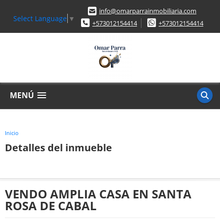
info@omarparrainmobiliaria.com
Select Language
▼
+573012154414
+573012154414
MENÚ
Inicio
Detalles del inmueble
VENDO AMPLIA CASA EN SANTA
ROSA DE CABAL