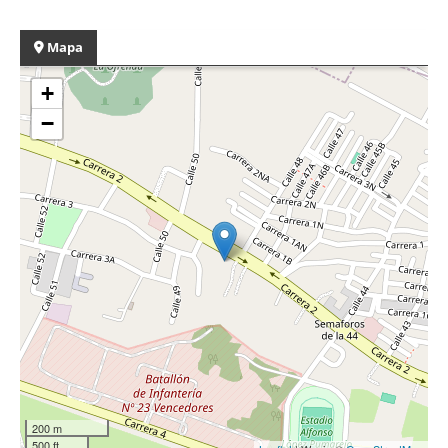
Mapa
+
−
200 m
500 ft