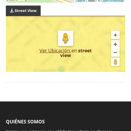
Leaflet
| Wasi - ©
OpenStreetMap
Street View
Ver Ubicación
en
street
view
QUIÉNES SOMOS