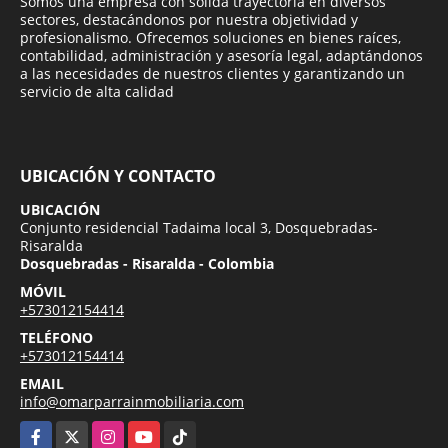
Somos una empresa con sólida trayectoria en diversos
sectores, destacándonos por nuestra objetividad y
profesionalismo. Ofrecemos soluciones en bienes raíces,
contabilidad, administración y asesoría legal, adaptándonos
a las necesidades de nuestros clientes y garantizando un
servicio de alta calidad
UBICACIÓN Y CONTACTO
UBICACIÓN
Conjunto residencial Tadaima local 3, Dosquebradas-
Risaralda
Dosquebradas - Risaralda - Colombia
MÓVIL
+573012154414
TELÉFONO
+573012154414
EMAIL
info@omarparrainmobiliaria.com
Facebook
X
Instagram
YouTube
TikTok