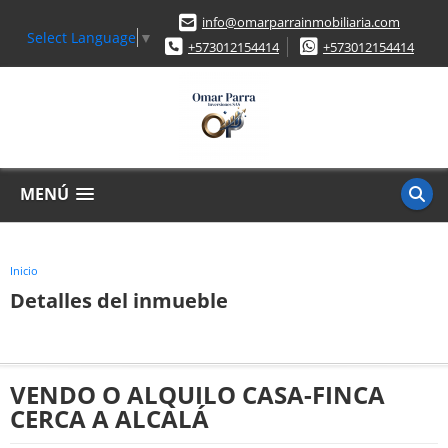
info@omarparrainmobiliaria.com
Select Language
▼
+573012154414
+573012154414
MENÚ
Inicio
Detalles del inmueble
VENDO O ALQUILO CASA-FINCA
CERCA A ALCALÁ