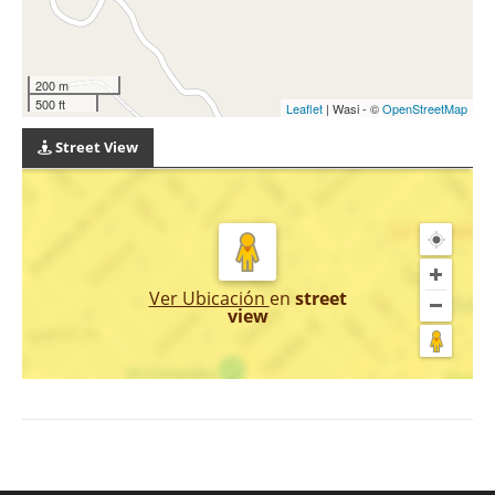
200 m
500 ft
Leaflet
| Wasi - ©
OpenStreetMap
Street View
Ver Ubicación
en
street
view