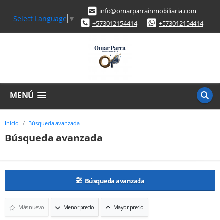
info@omarparrainmobiliaria.com
Select Language
▼
+573012154414
+573012154414
MENÚ
Inicio
Búsqueda avanzada
Búsqueda avanzada
Búsqueda avanzada
Más nuevo
Menor precio
Mayor precio