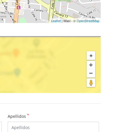
Leaflet
| Wasi - ©
OpenStreetMap
*
Apellidos