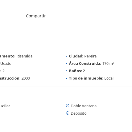
Compartir
amento:
Risaralda
Ciudad:
Pereira
Usado
Área Construida:
170 m²
:
2
Baños:
2
strucción:
2000
Tipo de inmueble:
Local
xiliar
Doble Ventana
Depósito