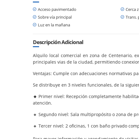
Acceso pavimentado
Cerca 
Sobre vía principal
Trans. 
Luz en la mañana
Descripción Adicional
Alquilo local comercial en zona de Centenario, e
principales vias de la ciudad, permitiendo conexion
Ventajas: Cumple con adecuaciones normativas para 
Se distribuye en 3 niveles funcionales, de la sigui
🔸
Primer nivel: Recepción completamente habilitad
atención.
🔸 Segundo nivel: Sala multipropósito o zona de pr
🔸 Tercer nivel: 2 oficinas, 1 con baño privado comp
Para mayor información y agendamiento de visitas