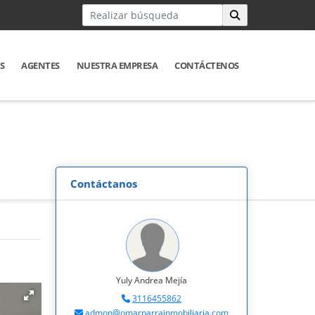
S
AGENTES
NUESTRA EMPRESA
CONTÁCTENOS
Contáctanos
Yuly Andrea Mejía
3116455862
admon@omarparrainmobiliaria.com