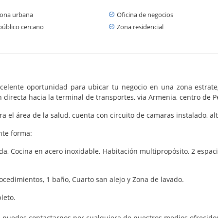
zona urbana
Oficina de negocios
público cercano
Zona residencial
xcelente oportunidad para ubicar tu negocio en una zona estrategi
 directa hacia la terminal de transportes, via Armenia, centro de P
el área de la salud, cuenta con circuito de camaras instalado, alta
ente forma:
a, Cocina en acero inoxidable, Habitación multipropósito, 2 espaci
ocedimientos, 1 baño, Cuarto san alejo y Zona de lavado.
leto.
, puedes contactarnos por cualquiera de nuestros medios ofrecido