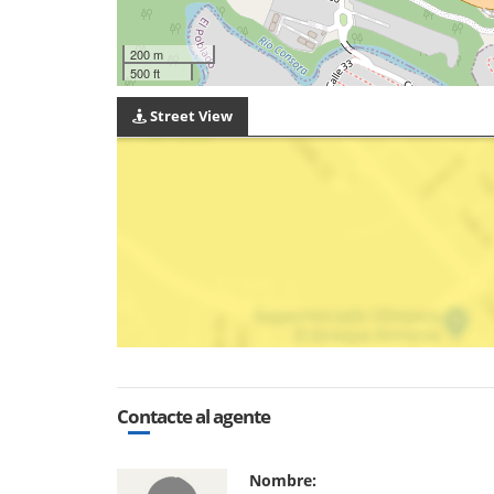
200 m
500 ft
Street View
Contacte al agente
Nombre: