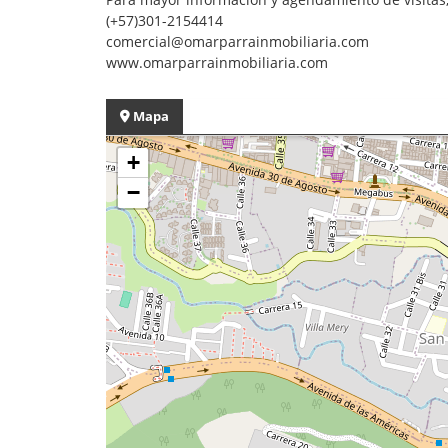
(+57)301-2154414
comercial@omarparrainmobiliaria.com
www.omarparrainmobiliaria.com
Mapa
+
−