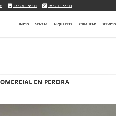
om
+573012154414
+573012154414
INICIO
VENTAS
ALQUILERES
PERMUTAR
SERVICIO
COMERCIAL EN PEREIRA