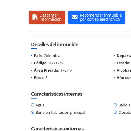
Descargar
Recomendar inmueble
información
por correo electrónico
Detalles del inmueble
País:
Colombia
Depart
Código:
9580675
Estado:
Área Privada:
170 m²
Alcobas
Pisos:
3
Año con
Características internas
Agua
Baño au
Baño en habitación principal
Clósets
Características externas