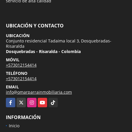
servicio de alta calidad
UBICACIÓN Y CONTACTO
UBICACIÓN
Conjunto residencial Tadaima local 3, Dosquebradas-
Risaralda
Dosquebradas - Risaralda - Colombia
MÓVIL
+573012154414
TELÉFONO
+573012154414
EMAIL
info@omarparrainmobiliaria.com
Facebook
X
Instagram
YouTube
TikTok
INFORMACIÓN
Inicio