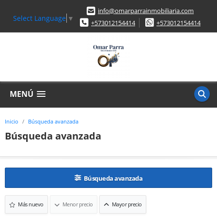
info@omarparrainmobiliaria.com
Select Language
▼
+573012154414
+573012154414
MENÚ
Inicio
Búsqueda avanzada
Búsqueda avanzada
Búsqueda avanzada
Más nuevo
Menor precio
Mayor precio